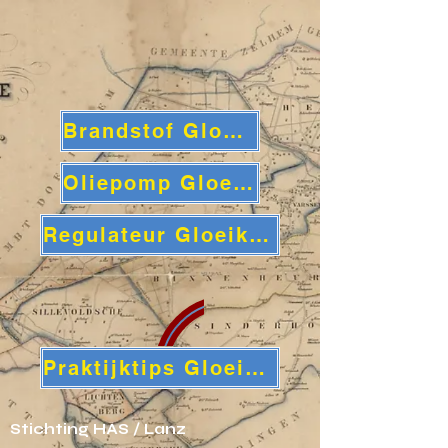
Brandstof Gloeikop 1
Oliepomp Gloeikop 1
Regulateur Gloeikop 1
Praktijktips Gloeikop Lanz 2
Stichting HAS / Lanz